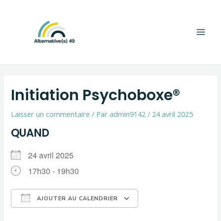
Aller
Navigation
Main
au
de
Men
contenu
l’article
Initiation Psychoboxe®
Laisser un commentaire
/ Par
admin9142
/
24 avril 2025
QUAND
24 avril 2025
17h30 - 19h30
AJOUTER AU CALENDRIER
Télécharger ICS
Calendrier Google