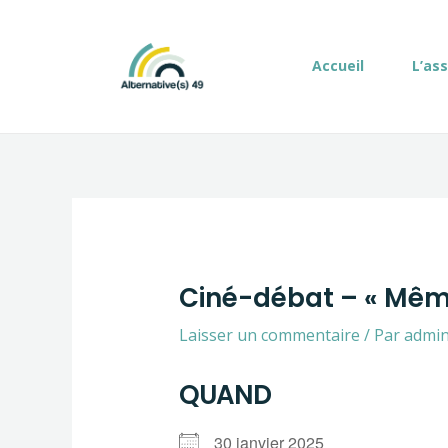
Aller
Navigation
au
de
contenu
l’article
Accueil
L’as
Ciné-débat – « Même
Laisser un commentaire
/ Par
admi
QUAND
30 janvier 2025