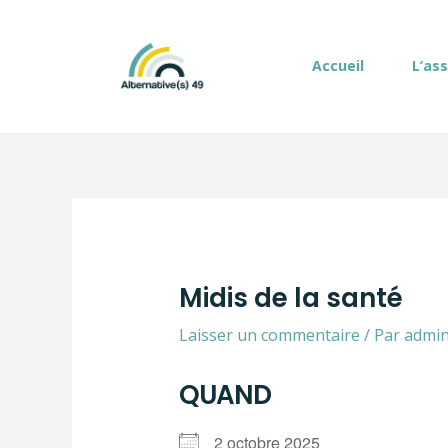
Aller
Navigation
au
de
contenu
l’article
Accueil
L’as
Midis de la santé
Laisser un commentaire
/ Par
admi
QUAND
2 octobre 2025