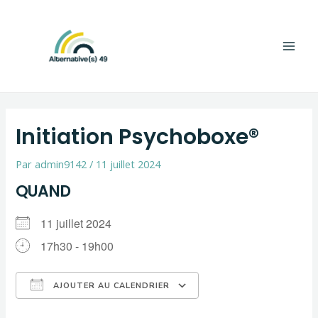
Aller
Navigation
Main
au
de
Men
contenu
l’article
Initiation Psychoboxe®
Par
admin9142
/
11 juillet 2024
QUAND
11 juillet 2024
17h30 - 19h00
AJOUTER AU CALENDRIER
Télécharger ICS
Calendrier Google