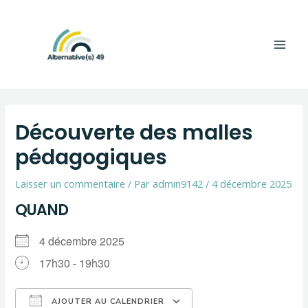
Aller
Navigation
Main
au
de
Men
contenu
l’article
Découverte des malles
pédagogiques
Laisser un commentaire
/ Par
admin9142
/
4 décembre 2025
QUAND
4 décembre 2025
17h30 - 19h30
AJOUTER AU CALENDRIER