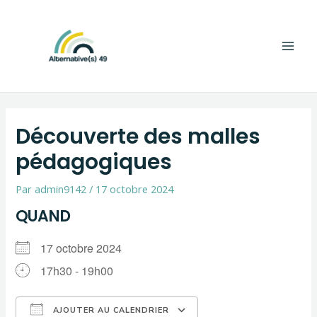
Aller
Navigation
Main
au
de
Men
contenu
l’article
Découverte des malles
pédagogiques
Par
admin9142
/
17 octobre 2024
QUAND
17 octobre 2024
17h30 - 19h00
AJOUTER AU CALENDRIER